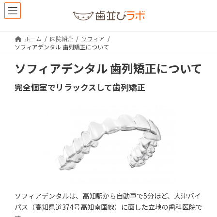
コ
ナ
ン
ビ
テ
ゲ
ン
ー
ホーム
医院紹介
ソフィア
ツ
シ
ソフィアデンタル 歯列矯正について
へ
ョ
ス
ン
ソフィアデンタル 歯列矯正について
キ
に
ッ
移
完全個室でリラックスして歯列矯正
プ
動
ソフィアデンタルは、高知駅から自動車で5分ほど、大津バイ
パス（高知県道374号高知南国線）に面した立地の歯科医院で