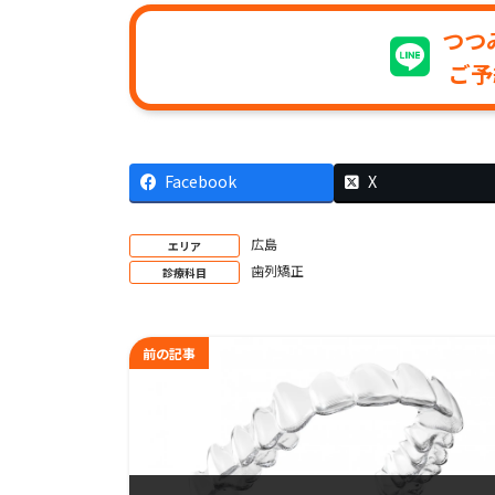
つつ
ご予
Facebook
X
広島
エリア
歯列矯正
診療科目
前の記事