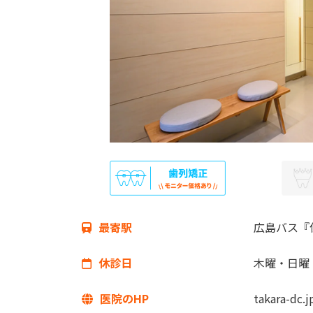
最寄駅
広島バス『
休診日
木曜・日曜
医院のHP
takara-dc.j