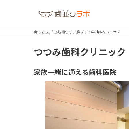
コ
ナ
ン
ビ
テ
ゲ
ン
ー
ツ
シ
ホーム
医院紹介
広島
つつみ歯科クリニック
へ
ョ
ス
ン
つつみ歯科クリニック
キ
に
ッ
移
プ
動
家族一緒に通える歯科医院