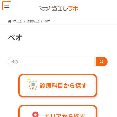
コ
ナ
ン
ビ
テ
ゲ
ン
ー
ホーム
医院紹介
ベオ
ツ
シ
へ
ョ
ス
ン
ベオ
キ
に
ッ
移
プ
動