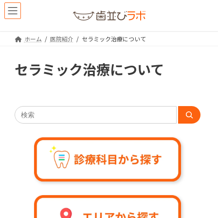
コ
ナ
ン
ビ
テ
ゲ
ン
ー
ホーム
医院紹介
セラミック治療について
ツ
シ
へ
ョ
ス
ン
セラミック治療について
キ
に
ッ
移
プ
動